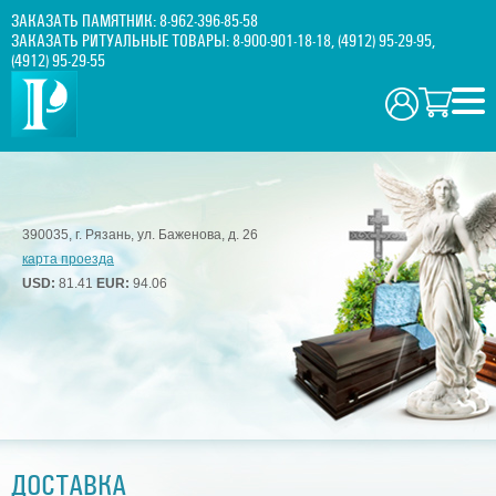
ЗАКАЗАТЬ ПАМЯТНИК:
8-962-396-85-58
ЗАКАЗАТЬ РИТУАЛЬНЫЕ ТОВАРЫ:
8-900-901-18-18
,
(4912) 95-29-95
,
(4912) 95-29-55
390035, г. Рязань, ул. Баженова, д. 26
карта проезда
USD:
81.41
EUR:
94.06
ДОСТАВКА