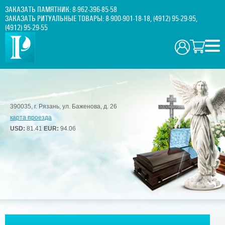
ЗАКАЗАТЬ ПАМЯТНИК:
8-962-396-85-58
ЗАКАЗАТЬ РИТУАЛЬНЫЕ ТОВАРЫ:
8-900-901-18-18
,
(4912) 95-29-95
,
(4912) 95-29-55
390035, г. Рязань, ул. Баженова, д. 26
карта проезда
USD:
81.41
EUR:
94.06