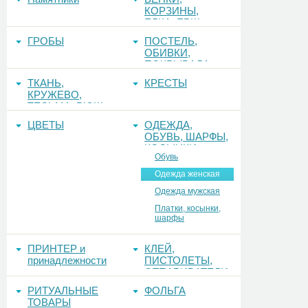
КОРЗИНЫ,
ЕЛКА, ЕРШ,
ФОНЫ
ГРОБЫ
ПОСТЕЛЬ,
ОБИВКИ,
ПОКРЫВАЛА
ТКАНЬ,
КРЕСТЫ
КРУЖЕВО,
ТЕСЬМА, РЮШ
ЦВЕТЫ
ОДЕЖДА,
ОБУВЬ, ШАРФЫ,
КОСЫНКИ
Обувь
Одежда женская
Одежда мужская
Платки, косынки,
шарфы
ПРИНТЕР и
КЛЕЙ,
принадлежности
ПИСТОЛЕТЫ,
ОТПАРИВАТЕЛИ
РИТУАЛЬНЫЕ
ФОЛЬГА
ТОВАРЫ