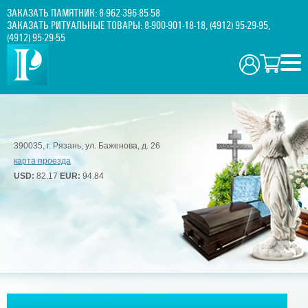
ЗАКАЗАТЬ ПАМЯТНИК:
8-962-396-85-58
ЗАКАЗАТЬ РИТУАЛЬНЫЕ ТОВАРЫ:
8-900-901-18-18
,
(4912) 95-29-95
,
(4912) 95-29-55
390035, г. Рязань, ул. Баженова, д. 26
карта проезда
USD:
82.17
EUR:
94.84