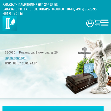
ЗАКАЗАТЬ ПАМЯТНИК:
8-962-396-85-58
ЗАКАЗАТЬ РИТУАЛЬНЫЕ ТОВАРЫ:
8-900-901-18-18
,
(4912) 95-29-95
,
(4912) 95-29-55
390035, г. Рязань, ул. Баженова, д. 26
карта проезда
USD:
82.17
EUR:
94.84