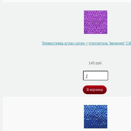
Термостежка атлас-сатин + утеплитель "венеция"
145 руб.
В корзину