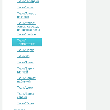
Ткань/Габардин
Ткань/Гипюр
Ткань/Атлас с
накатом
Ткань/Атлас:-
жатка, жаккард,
нашивные розы
Ткань/Шифон
Ткань/
Термостежка
Ткань/Парча
Ткань х/б
Ткань/Атлас
Ткань/Бархат
гладкий
Ткань/Бархат
набивной
Ткань/Шелк
Ткань/Бархат
стрейч
Ткань/Сетка