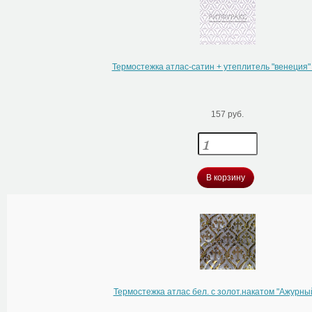
Термостежка атлас-сатин + утеплитель "венеция
157 руб.
В корзину
Термостежка атлас бел. с золот.накатом "Ажурны